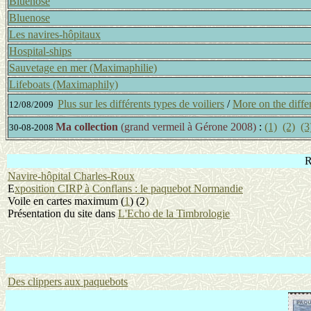
Bluenose
Bluenose
Les navires-hôpitaux
Hospital-ships
Sauvetage en mer (Maximaphilie)
Lifeboats (Maximaphily)
Plus sur les différents types de voiliers
/
More on the diffe
12/08/2009
Ma collection
(grand vermeil à Gérone 2008)
:
(1)
(2)
(3
30-08-2008
R
Navire-hôpital Charles-Roux
E
xposition CIRP à Conflans : le paquebot Normandie
Voile en cartes maximum (
1
) (2
)
Présentation du site dans
L'Echo de la Timbrologie
Des clippers aux paquebots